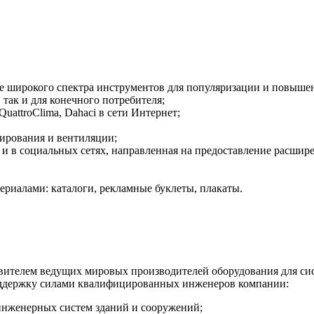
е широкого спектра инструментов для популяризации и повышени
 так и для конечного потребителя;
uattroClima, Dahaci в сети Интернет;
ирования и вентиляции;
 и в социальных сетях, направленная на предоставление расши
риалами: каталоги, рекламные буклеты, плакаты.
елем ведущих мировых производителей оборудования для сист
ддержку силами квалифицированных инженеров компании:
 инженерных систем зданий и сооружений;