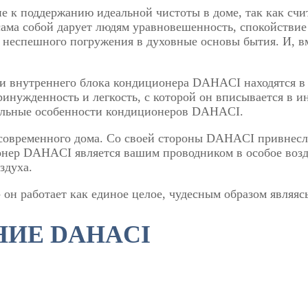
 к поддержанию идеальной чистоты в доме, так как счит
ама собой дарует людям уравновешенность, спокойствие
 неспешного погружения в духовные основы бытия. И, вм
и внутреннего блока кондиционера DAHACI находятся в
нужденность и легкость, с которой он вписывается в ин
ительные особенности кондиционеров DAHACI.
современного дома. Со своей стороны DAHACI привнесл
онер DAHACI является вашим проводником в особое возд
здуха.
 - он работает как единое целое, чудесным образом явля
ИЕ DAHACI