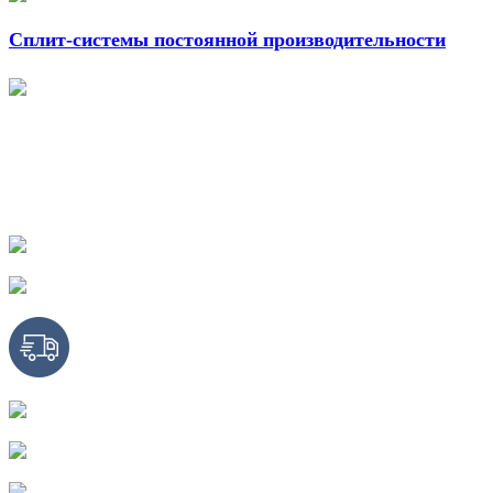
Сплит-системы постоянной производительности
Став партнером Торгового 
преимущества:
Оборудование, поставляемое напрямую от заводов-изго
Поддержку и консультацию инженеров нашей компании
Отлаженную систему логистики
Обучающие программы, вебинары, семинары для повы
Увеличенный срок гарантии на оборудование (до 5 лет)