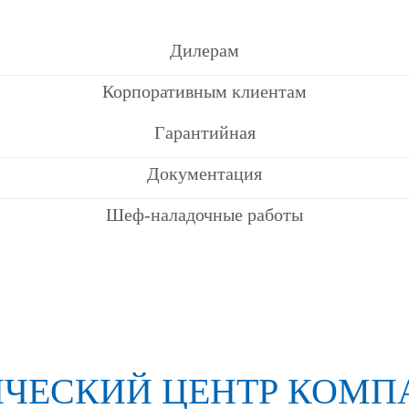
Поддержка
Сотрудничество
Маркетинговая
О компании
Дилерам
Tosot
Корпоративным клиентам
Инженерная
История
Lessar
QuattroClima
Гарантийная
Новости
Референс-лист
Документация
Fujitsu
Шеф-наладочные работы
Вакансии
Dahaci
ЧЕСКИЙ ЦЕНТР КОМПА