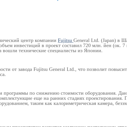
хнический центр компании
Fujitsu
General Ltd. (Japan) в 
 объем инвестиций в проект составил 720 млн. йен (ок. 
ра вошли технические специалисты из Японии.
сти от завода Fujitsu General Ltd., что позволит повыс
са.
ии программы по снижению стоимости оборудования. Дан
мплектующие еще на ранних стадиях проектирования. По
удованием, таким как калориметрическая камера, безэхо