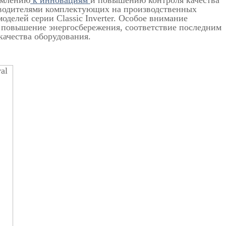
емлению
к инновациям
и повышению контроля качества
оизводителями комплектующих на производственных
делей серии Classic Inverter. Особое внимание
к повышение энергосбережения, соответствие последним
качества оборудования.