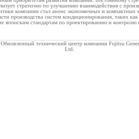
авным приоритетам развития компании: постоянному стр
) реализует стратегию по улучшению взаимодействия с пр
итики компании стал анонс экономичных и компактных мо
асти производства систем кондиционирования, таких ка
вие японским стандартам по проектированию и контролю 